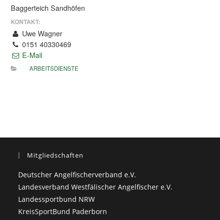
Baggerteich Sandhöfen
KONTAKT:
Uwe Wagner
0151 40330469
E-Mail
ARBEITSDIENSTE
Mitgliedschaften
Deutscher Angelfischerverband e.V.
Landesverband Westfälischer Angelfischer e.V.
Landessportbund NRW
KreisSportBund Paderborn