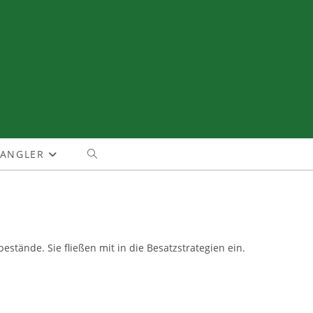
TANGLER
WEBSITE-
SUCHE
UMSCHALTEN
tände. Sie fließen mit in die Besatzstrategien ein.