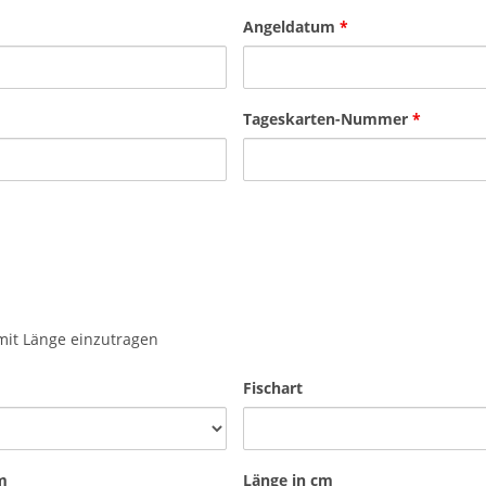
Angeldatum
*
Tageskarten-Nummer
*
n mit Länge einzutragen
Fischart
m
Länge in cm