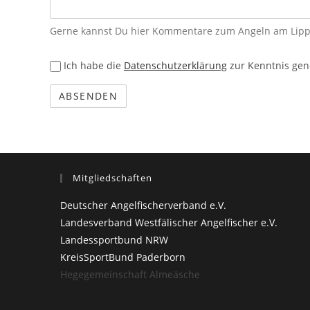
Gerne kannst Du hier Kommentare zum Angeln am Lip
Bewertung
datenschutz_meldung_lippesee
Ich habe die
Datenschutzerklärung
zur Kenntnis gen
Mitgliedschaften
Deutscher Angelfischerverband e.V.
Landesverband Westfälischer Angelfischer e.V.
Landessportbund NRW
KreisSportBund Paderborn
Hegegemeinschaft Almeäsche