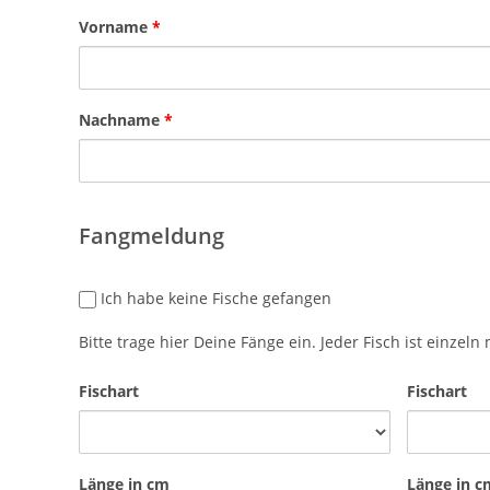
Vorname
*
Nachname
*
Fangmeldung
keinefaenge
Ich habe keine Fische gefangen
Bitte trage hier Deine Fänge ein. Jeder Fisch ist einzel
Fischart
Fischart
Länge in cm
Länge in c