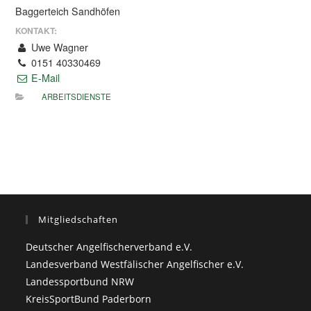
Baggerteich Sandhöfen
KONTAKT:
Uwe Wagner
0151 40330469
E-Mail
ARBEITSDIENSTE
Mitgliedschaften
Deutscher Angelfischerverband e.V.
Landesverband Westfälischer Angelfischer e.V.
Landessportbund NRW
KreisSportBund Paderborn