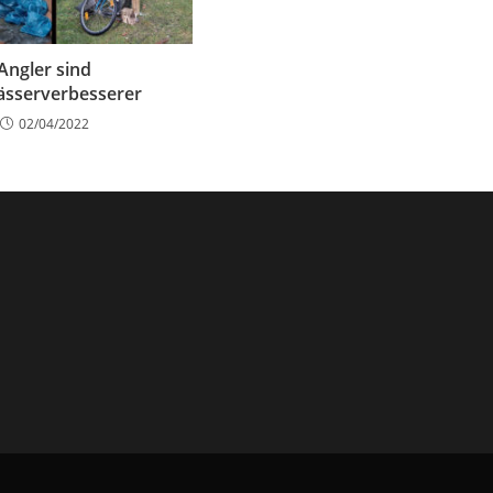
Angler sind
sserverbesserer
02/04/2022